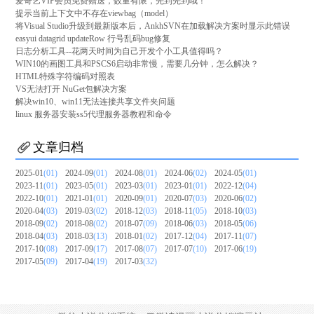
爱奇艺VIP会员免费赠送，数量有限，先到先到哦！
提示当前上下文中不存在viewbag（model）
将Visual Studio升级到最新版本后，AnkhSVN在加载解决方案时显示此错误
easyui datagrid updateRow 行号乱码bug修复
日志分析工具--花两天时间为自己开发个小工具值得吗？
WIN10的画图工具和PSCS6启动非常慢，需要几分钟，怎么解决？
HTML特殊字符编码对照表
VS无法打开 NuGet包解决方案
解决win10、win11无法连接共享文件夹问题
linux 服务器安装ss5代理服务器教程和命令
文章归档
2025-01
(01)
2024-09
(01)
2024-08
(01)
2024-06
(02)
2024-05
(01)
2023-11
(01)
2023-05
(01)
2023-03
(01)
2023-01
(01)
2022-12
(04)
2022-10
(01)
2021-01
(01)
2020-09
(01)
2020-07
(03)
2020-06
(02)
2020-04
(03)
2019-03
(02)
2018-12
(03)
2018-11
(05)
2018-10
(03)
2018-09
(02)
2018-08
(02)
2018-07
(09)
2018-06
(03)
2018-05
(06)
2018-04
(03)
2018-03
(13)
2018-01
(02)
2017-12
(04)
2017-11
(07)
2017-10
(08)
2017-09
(17)
2017-08
(07)
2017-07
(10)
2017-06
(19)
2017-05
(09)
2017-04
(19)
2017-03
(32)