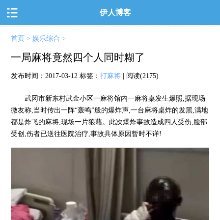
伊人博客
首页
>
娱乐综合
>
一局麻将竟然四个人同时糊了
发布时间：
2017-03-12
标签：
打麻将
| 阅读(2175)
武冈市新东村武金小区一麻将馆内一麻将桌发生爆照,据现场
微友称,当时传出一阵“轰鸣”般的爆炸声,一台麻将桌炸的发黑,满地
都是炸飞的麻将,现场一片狼藉。此次爆炸事故造成四人受伤,脸部
受创,伤者已送往医院治疗,事故具体原因暂时不详!