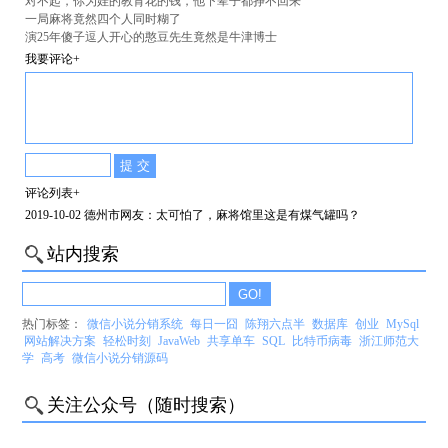
对不起，你为娃的教育花的钱，他下辈子都挣不回来
一局麻将竟然四个人同时糊了
演25年傻子逗人开心的憨豆先生竟然是牛津博士
我要评论+
评论列表+
2019-10-02 德州市网友：太可怕了，麻将馆里这是有煤气罐吗？
站内搜索
热门标签：
微信小说分销系统
每日一囧
陈翔六点半
数据库
创业
MySql
网站解决方案
轻松时刻
JavaWeb
共享单车
SQL
比特币病毒
浙江师范大
学
高考
微信小说分销源码
关注公众号（随时搜索）