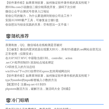
【软件著作权】如果查询软著，如何验证软件著作权的真实性呢？
类818tu.com小说微信二级分销系统开发，源码下次分析
微信公众平台测试号登录入口地址
初创公司的魅力，为什么要选择到初创公司去工作？
安国AU6989量产工具，可修复金士顿U盘
创业想法与创业实践的关系：空有想法一文不值！
随机推荐
亲测有效，QQ、微信域名在线检测是否被封
【已修复】微信内置浏览器出现重大BUG，所有IIS搭建的.net网站全部无法
正常使用（仅限安卓）
在ASP.NET MVC 中获取当前URL、controller、action
.net C# 程序控制IIS 添加站点域名绑定
C#四舍五入的方法总结
win10/win7下vs2013自带IISExpress支持局域网访问
【软件著作权】如果查询软著，如何验证软件著作权的真实性呢？
type为number的input标签输入小数的方法
【配置IIS】注册asp.net 4.0 到IIS
phpstorm激活方法，破解方法，激活码大全【转载】
冷门晾晒