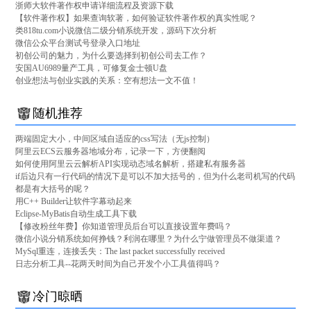
浙师大软件著作权申请详细流程及资源下载
【软件著作权】如果查询软著，如何验证软件著作权的真实性呢？
类818tu.com小说微信二级分销系统开发，源码下次分析
微信公众平台测试号登录入口地址
初创公司的魅力，为什么要选择到初创公司去工作？
安国AU6989量产工具，可修复金士顿U盘
创业想法与创业实践的关系：空有想法一文不值！
随机推荐
两端固定大小，中间区域自适应的css写法（无js控制）
阿里云ECS云服务器地域分布，记录一下，方便翻阅
如何使用阿里云云解析API实现动态域名解析，搭建私有服务器
if后边只有一行代码的情况下是可以不加大括号的，但为什么老司机写的代码
都是有大括号的呢？
用C++ Builder让软件字幕动起来
Eclipse-MyBatis自动生成工具下载
【修改粉丝年费】你知道管理员后台可以直接设置年费吗？
微信小说分销系统如何挣钱？利润在哪里？为什么宁做管理员不做渠道？
MySql重连，连接丢失：The last packet successfully received
日志分析工具--花两天时间为自己开发个小工具值得吗？
冷门晾晒