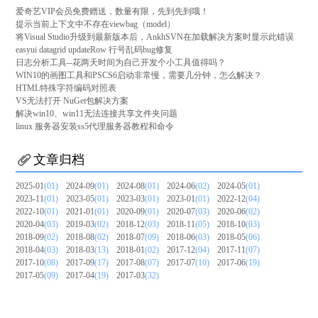
爱奇艺VIP会员免费赠送，数量有限，先到先到哦！
提示当前上下文中不存在viewbag（model）
将Visual Studio升级到最新版本后，AnkhSVN在加载解决方案时显示此错误
easyui datagrid updateRow 行号乱码bug修复
日志分析工具--花两天时间为自己开发个小工具值得吗？
WIN10的画图工具和PSCS6启动非常慢，需要几分钟，怎么解决？
HTML特殊字符编码对照表
VS无法打开 NuGet包解决方案
解决win10、win11无法连接共享文件夹问题
linux 服务器安装ss5代理服务器教程和命令
文章归档
2025-01
(01)
2024-09
(01)
2024-08
(01)
2024-06
(02)
2024-05
(01)
2023-11
(01)
2023-05
(01)
2023-03
(01)
2023-01
(01)
2022-12
(04)
2022-10
(01)
2021-01
(01)
2020-09
(01)
2020-07
(03)
2020-06
(02)
2020-04
(03)
2019-03
(02)
2018-12
(03)
2018-11
(05)
2018-10
(03)
2018-09
(02)
2018-08
(02)
2018-07
(09)
2018-06
(03)
2018-05
(06)
2018-04
(03)
2018-03
(13)
2018-01
(02)
2017-12
(04)
2017-11
(07)
2017-10
(08)
2017-09
(17)
2017-08
(07)
2017-07
(10)
2017-06
(19)
2017-05
(09)
2017-04
(19)
2017-03
(32)