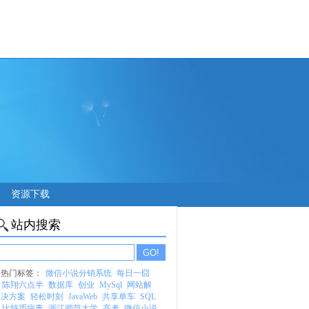
资源下载
站内搜索
热门标签：
微信小说分销系统
每日一囧
陈翔六点半
数据库
创业
MySql
网站解
决方案
轻松时刻
JavaWeb
共享单车
SQL
比特币病毒
浙江师范大学
高考
微信小说