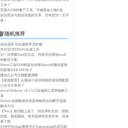
工作？
安国AU6989量产工具，可修复金士顿U盘
创业想法与创业实践的关系：空有想法一文不
值！
随机推荐
创业虽苦 但比做程序员舒服
支付宝OPENSSL生成工具
记一次弹窗fixed定位后，内容无法滑动scroll
的解决方案
Maven工程SSM框架自动将Maven依赖包复制
到部署WEB-INF/lib下
微信公众号注册数量调整
【渠道配置】云微读小说分销系统渠道商配置
公众号文章来了
dot net Reflector_v8.1.0.35反编译工具带破解工
具
Navicat 连接数据库老是间歇性自动断开连接
解决方法
【New】新功能上线了，转化率杠杠的，智能
回复、裂变吸粉、首充促销等应有尽有，具体
看下图
SSM中Mybatis事务中@Transactional总是无效