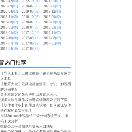
2022-12
(04)
2022-10
(01)
2021-01
(01)
2020-09
(01)
2020-07
(03)
2020-06
(02)
2020-04
(03)
2019-03
(02)
2018-12
(03)
2018-11
(05)
2018-10
(03)
2018-09
(02)
2018-08
(02)
2018-07
(09)
2018-06
(03)
2018-05
(06)
2018-04
(03)
2018-03
(13)
2018-01
(02)
2017-12
(04)
2017-11
(07)
2017-10
(08)
2017-09
(17)
2017-08
(07)
2017-07
(10)
2017-06
(19)
2017-05
(09)
2017-04
(19)
2017-03
(32)
热门推荐
【导入工具】云微读微信小说分销系统专用导
入工具
【配置大全】云微读微信漫画、小说、影视图
解分销平台
关于本博客的版权声明以及信息公示
浙师大软件著作权申请详细流程及资源下载
【软件著作权】如果查询软著，如何验证软件
著作权的真实性呢？
类818tu.com小说微信二级分销系统开发，源
码下次分析
微信公众平台测试号登录入口地址
初创公司的魅力，为什么要选择到初创公司去