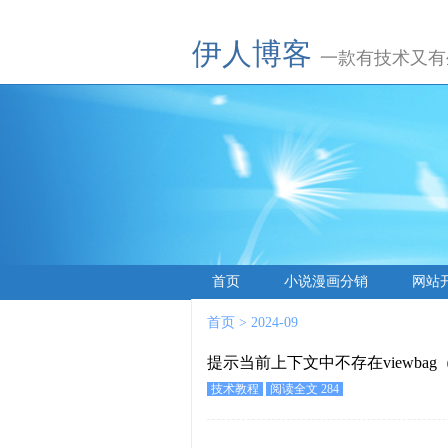
伊人博客
一款有技术又有
首页
小说漫画分销
网站
首页
> 2024-09
提示当前上下文中不存在viewbag（m
技术教程
阅读全文 284