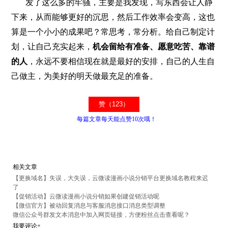
发了这么多的牢骚，主要是我发现，写东西会让人静
下来，从而能够更好的沉思，然后工作效率会变高，这也
算是一个小小的成果吧？常思考，常分析。给自己制定计
划，让自己充实起来，
机会留给有准备、愿意吃苦、靠谱
的人
，永远不要相信现在就是最好的安排，自己的人生自
己做主，为美好的明天做最充足的准备。
每篇文章每天能点赞10次哦！
相关文章
【更换域名】失误，大失误，云微读漫画小说分销平台更换域名教程来迟
了
【促销活动】云微读漫画小说分销如果创建促销活动呢
【微信官方】被动回复消息与客服消息接口消息类型调整
微信公众号群发文本消息中加入网页链接，方便粉丝点击查看呢？
我要评论+