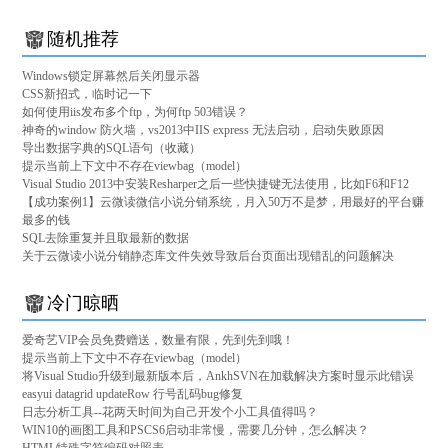
随机推荐
Windows锁定屏幕然后关闭显示器
CSS新招式，临时记一下
如何使用iis发布多个ftp，为何ftp 503错误？
神奇的window 防火墙，vs2013中IIS express 无法启动，启动失败原因
导出数据字典的SQL语句（收藏）
提示当前上下文中不存在viewbag（model）
Visual Studio 2013中安装Resharper之后一些快捷键无法使用，比如F6和F12
【成功案例1】云微读微信小说分销系统，月入50万不是梦，用最好的平台赚
最多的钱
SQL去除重复并且取最新的数据
关于云微读小说分销静态库文件失效导致后台页面出现错乱的问题解决
冷门晾晒
爱奇艺VIP会员免费赠送，数量有限，先到先到哦！
提示当前上下文中不存在viewbag（model）
将Visual Studio升级到最新版本后，AnkhSVN在加载解决方案时显示此错误
easyui datagrid updateRow 行号乱码bug修复
日志分析工具--花两天时间为自己开发个小工具值得吗？
WIN10的画图工具和PSCS6启动非常慢，需要几分钟，怎么解决？
HTML特殊字符编码对照表