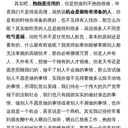
其实吧，
抱怨是没用的
，但是想做到不抱怨很难，毕
竟我们不是得道高僧，虽然说
机会是留给有准备的人
，但
是有的时候你准备的再好，也不见得有人找你，那怎么办
呢？其实能吃苦的人总是能得到很多，虽说很多人不同意
吃亏是福
，但吃亏并不是任凭别人欺负，基本的原则还是
要有的。什么最有前途呢？我觉得如果你能够掌握别人都
无法掌握的高级技术，那你必将腰缠万贯，但是人外有
人，天外有天，想做一个独有的人才很难。但老天爷还是
愿意照顾我们的，做不了别人不会做的事情，那么尝试做
别人不愿意做的事情，实现价值不见得要做多么惊天动地
的事情，所谓乱世出英雄，我们待在一个伟大的共产党带
领下的法制社会，我们也只有踏踏实实的做好身边的事
情。做别人不愿意做的事情或者别人不屑做的事情，也许
这就是一个机会，甚至说是一个商机。其实我记得经常看
到朋友圈中有人晒自己加班，晒自己熬夜工作，抱怨等，
其实这个时候如果心态能够放得正，那将是一个非常好的