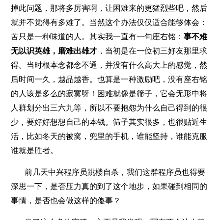
掉此问题，那将多厉害啊，让困难来的更猛烈些吧，然后
就并不觉得有多难了。当然这个办法仅仅适合能够体会：
苦只是一种味道的人。其实我一直有一句座右铭：
事不难
无以识英雄，磨难出雄才
，当初是在一位初三好友那里求
得。当时根本念都念不通，并没有什么高大上的感觉，然
后时间一久，越品越香。也算是一种激励吧，没有座右铭
的人该是多么的寂寞呀！困难就像是筛子，它会无形中将
人群划分出三六九等，所以不要抱怨为什么自己得到的很
少，要好好想想自己的本钱。筛子其实很多，也很贴近生
活，比如冬天的被窝，兜里的手机，谁能坚持，谁能克服
谁就是胜者。
前几天中兴程序员跳楼自杀，我们这群程序员也得要
深思一下，是否压力真的到了这个地步，如果碰到相同的
事情，是否也会做这样的傻事？