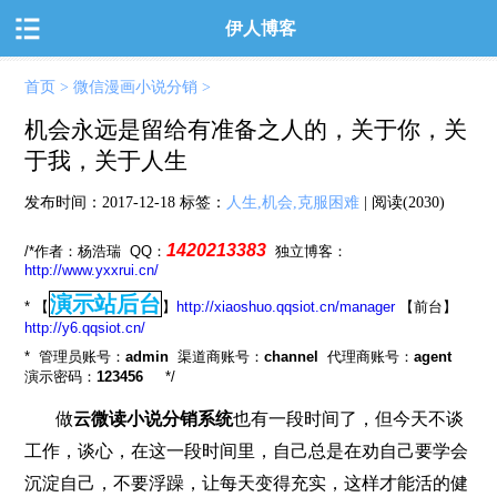
伊人博客
首页
>
微信漫画小说分销
>
机会永远是留给有准备之人的，关于你，关
于我，关于人生
发布时间：
2017-12-18
标签：
人生,机会,克服困难
| 阅读(2030)
1420213383
/*作者：杨浩瑞 QQ：
独立博客：
http://www.yxxrui.cn/
演示站后台
* 【
】
http://xiaoshuo.qqsiot.cn/manager
【前台】
http://y6.qqsiot.cn/
* 管理员账号：
admin
渠道商账号：
channel
代理商账号：
agent
演示密码：
123456
*/
做
云微读小说分销系统
也有一段时间了，但今天不谈
工作，谈心，在这一段时间里，自己总是在劝自己要学会
沉淀自己，不要浮躁，让每天变得充实，这样才能活的健