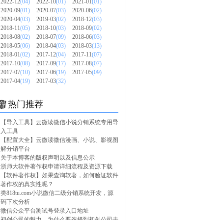
2022-12
(04)
2022-10
(01)
2021-01
(01)
2020-09
(01)
2020-07
(03)
2020-06
(02)
2020-04
(03)
2019-03
(02)
2018-12
(03)
2018-11
(05)
2018-10
(03)
2018-09
(02)
2018-08
(02)
2018-07
(09)
2018-06
(03)
2018-05
(06)
2018-04
(03)
2018-03
(13)
2018-01
(02)
2017-12
(04)
2017-11
(07)
2017-10
(08)
2017-09
(17)
2017-08
(07)
2017-07
(10)
2017-06
(19)
2017-05
(09)
2017-04
(19)
2017-03
(32)
热门推荐
【导入工具】云微读微信小说分销系统专用导
入工具
【配置大全】云微读微信漫画、小说、影视图
解分销平台
关于本博客的版权声明以及信息公示
浙师大软件著作权申请详细流程及资源下载
【软件著作权】如果查询软著，如何验证软件
著作权的真实性呢？
类818tu.com小说微信二级分销系统开发，源
码下次分析
微信公众平台测试号登录入口地址
初创公司的魅力，为什么要选择到初创公司去