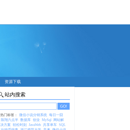
资源下载
站内搜索
热门标签：
微信小说分销系统
每日一囧
陈翔六点半
数据库
创业
MySql
网站解
决方案
轻松时刻
JavaWeb
共享单车
SQL
比特币病毒
浙江师范大学
高考
微信小说