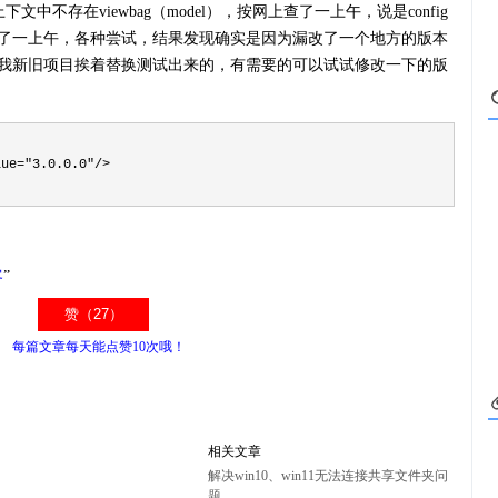
文中不存在viewbag（model），按网上查了一上午，说是config
了一上午，各种尝试，结果发现确实是因为漏改了一个地方的版本
我新旧项目挨着替换测试出来的，有需要的可以试试修改一下的版
ue="3.0.0.0"/>

客
”
每篇文章每天能点赞10次哦！
相关文章
解决win10、win11无法连接共享文件夹问
题