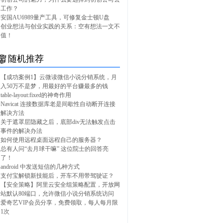
工作？
安国AU6989量产工具，可修复金士顿U盘
创业想法与创业实践的关系：空有想法一文不
值！
随机推荐
【成功案例1】云微读微信小说分销系统，月
入50万不是梦，用最好的平台赚最多的钱
table-layout:fixed的神奇作用
Navicat 连接数据库老是间歇性自动断开连接
解决方法
关于遮罩层隐藏之后，底部div无法触发点击
事件的解决办法
如何使用远程桌面远程自己的服务器？
总有人问“去月球干嘛” 这位院士的回答亮
了！
android 中发送短信的几种方式
支付宝解锁新技能后，开车不用带驾驶证？
【安全策略】阿里云安全组策略配置，开放网
站默认80端口，允许微信小说分销系统访问
爱奇艺VIP会员分享，免费领取，每人每月限
1次