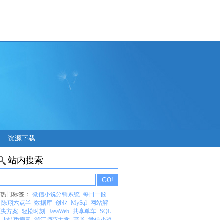
资源下载
站内搜索
热门标签：
微信小说分销系统
每日一囧
陈翔六点半
数据库
创业
MySql
网站解
决方案
轻松时刻
JavaWeb
共享单车
SQL
比特币病毒
浙江师范大学
高考
微信小说