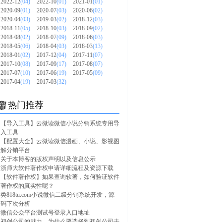
2022-12
(04)
2022-10
(01)
2021-01
(01)
2020-09
(01)
2020-07
(03)
2020-06
(02)
2020-04
(03)
2019-03
(02)
2018-12
(03)
2018-11
(05)
2018-10
(03)
2018-09
(02)
2018-08
(02)
2018-07
(09)
2018-06
(03)
2018-05
(06)
2018-04
(03)
2018-03
(13)
2018-01
(02)
2017-12
(04)
2017-11
(07)
2017-10
(08)
2017-09
(17)
2017-08
(07)
2017-07
(10)
2017-06
(19)
2017-05
(09)
2017-04
(19)
2017-03
(32)
热门推荐
【导入工具】云微读微信小说分销系统专用导
入工具
【配置大全】云微读微信漫画、小说、影视图
解分销平台
关于本博客的版权声明以及信息公示
浙师大软件著作权申请详细流程及资源下载
【软件著作权】如果查询软著，如何验证软件
著作权的真实性呢？
类818tu.com小说微信二级分销系统开发，源
码下次分析
微信公众平台测试号登录入口地址
初创公司的魅力，为什么要选择到初创公司去