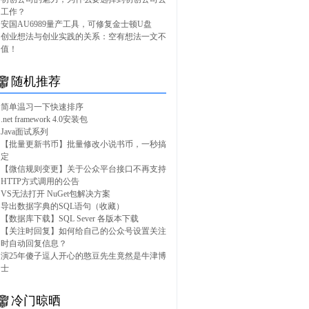
工作？
安国AU6989量产工具，可修复金士顿U盘
创业想法与创业实践的关系：空有想法一文不
值！
随机推荐
简单温习一下快速排序
.net framework 4.0安装包
Java面试系列
【批量更新书币】批量修改小说书币，一秒搞
定
【微信规则变更】关于公众平台接口不再支持
HTTP方式调用的公告
VS无法打开 NuGet包解决方案
导出数据字典的SQL语句（收藏）
【数据库下载】SQL Sever 各版本下载
【关注时回复】如何给自己的公众号设置关注
时自动回复信息？
演25年傻子逗人开心的憨豆先生竟然是牛津博
士
冷门晾晒