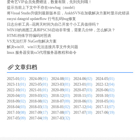
爱奇艺VIP会员免费赠送，数量有限，先到先到哦！
提示当前上下文中不存在viewbag（model）
将Visual Studio升级到最新版本后，AnkhSVN在加载解决方案时显示此错误
easyui datagrid updateRow 行号乱码bug修复
日志分析工具--花两天时间为自己开发个小工具值得吗？
WIN10的画图工具和PSCS6启动非常慢，需要几分钟，怎么解决？
HTML特殊字符编码对照表
VS无法打开 NuGet包解决方案
解决win10、win11无法连接共享文件夹问题
linux 服务器安装ss5代理服务器教程和命令
文章归档
2025-01
(01)
2024-09
(01)
2024-08
(01)
2024-06
(02)
2024-05
(01)
2023-11
(01)
2023-05
(01)
2023-03
(01)
2023-01
(01)
2022-12
(04)
2022-10
(01)
2021-01
(01)
2020-09
(01)
2020-07
(03)
2020-06
(02)
2020-04
(03)
2019-03
(02)
2018-12
(03)
2018-11
(05)
2018-10
(03)
2018-09
(02)
2018-08
(02)
2018-07
(09)
2018-06
(03)
2018-05
(06)
2018-04
(03)
2018-03
(13)
2018-01
(02)
2017-12
(04)
2017-11
(07)
2017-10
(08)
2017-09
(17)
2017-08
(07)
2017-07
(10)
2017-06
(19)
2017-05
(09)
2017-04
(19)
2017-03
(32)