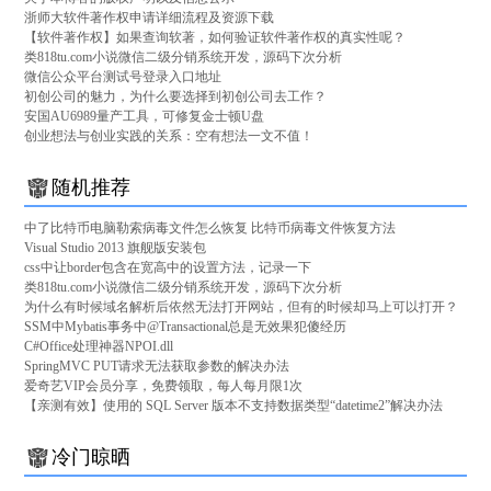
浙师大软件著作权申请详细流程及资源下载
【软件著作权】如果查询软著，如何验证软件著作权的真实性呢？
类818tu.com小说微信二级分销系统开发，源码下次分析
微信公众平台测试号登录入口地址
初创公司的魅力，为什么要选择到初创公司去工作？
安国AU6989量产工具，可修复金士顿U盘
创业想法与创业实践的关系：空有想法一文不值！
随机推荐
中了比特币电脑勒索病毒文件怎么恢复 比特币病毒文件恢复方法
Visual Studio 2013 旗舰版安装包
css中让border包含在宽高中的设置方法，记录一下
类818tu.com小说微信二级分销系统开发，源码下次分析
为什么有时候域名解析后依然无法打开网站，但有的时候却马上可以打开？
SSM中Mybatis事务中@Transactional总是无效果犯傻经历
C#Office处理神器NPOI.dll
SpringMVC PUT请求无法获取参数的解决办法
爱奇艺VIP会员分享，免费领取，每人每月限1次
【亲测有效】使用的 SQL Server 版本不支持数据类型“datetime2”解决办法
冷门晾晒