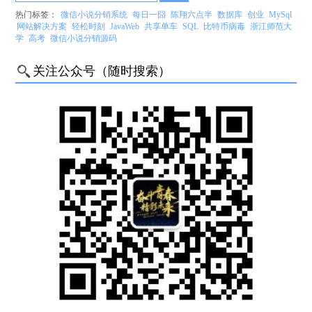
热门标签：
微信小说分销系统
每日一囧
陈翔六点半
数据库
创业
MySql
网站解决方案
轻松时刻
JavaWeb
共享单车
SQL
比特币病毒
浙江师范大
学
高考
微信小说分销源码
关注公众号（随时搜索）