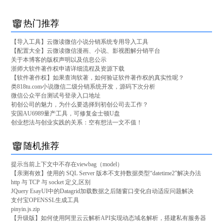
热门推荐
【导入工具】云微读微信小说分销系统专用导入工具
【配置大全】云微读微信漫画、小说、影视图解分销平台
关于本博客的版权声明以及信息公示
浙师大软件著作权申请详细流程及资源下载
【软件著作权】如果查询软著，如何验证软件著作权的真实性呢？
类818tu.com小说微信二级分销系统开发，源码下次分析
微信公众平台测试号登录入口地址
初创公司的魅力，为什么要选择到初创公司去工作？
安国AU6989量产工具，可修复金士顿U盘
创业想法与创业实践的关系：空有想法一文不值！
随机推荐
提示当前上下文中不存在viewbag（model）
【亲测有效】使用的 SQL Server 版本不支持数据类型“datetime2”解决办法
http 与 TCP 与 socket 定义,区别
JQuery EsayUI中的Datagrid加载数据之后随窗口变化自动适应问题解决
支付宝OPENSSL生成工具
pinyin.js.zip
【升级版】如何使用阿里云云解析API实现动态域名解析，搭建私有服务器