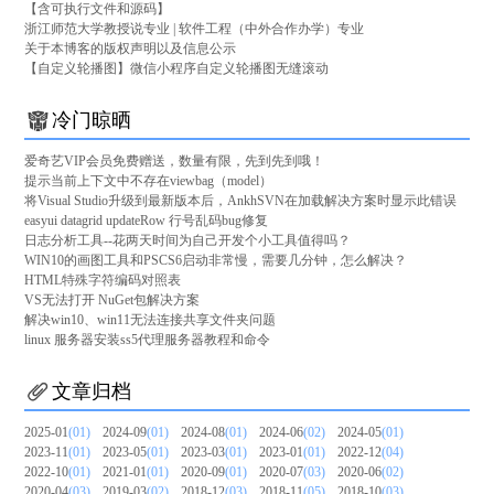
【含可执行文件和源码】
浙江师范大学教授说专业 | 软件工程（中外合作办学）专业
关于本博客的版权声明以及信息公示
【自定义轮播图】微信小程序自定义轮播图无缝滚动
冷门晾晒
爱奇艺VIP会员免费赠送，数量有限，先到先到哦！
提示当前上下文中不存在viewbag（model）
将Visual Studio升级到最新版本后，AnkhSVN在加载解决方案时显示此错误
easyui datagrid updateRow 行号乱码bug修复
日志分析工具--花两天时间为自己开发个小工具值得吗？
WIN10的画图工具和PSCS6启动非常慢，需要几分钟，怎么解决？
HTML特殊字符编码对照表
VS无法打开 NuGet包解决方案
解决win10、win11无法连接共享文件夹问题
linux 服务器安装ss5代理服务器教程和命令
文章归档
2025-01
(01)
2024-09
(01)
2024-08
(01)
2024-06
(02)
2024-05
(01)
2023-11
(01)
2023-05
(01)
2023-03
(01)
2023-01
(01)
2022-12
(04)
2022-10
(01)
2021-01
(01)
2020-09
(01)
2020-07
(03)
2020-06
(02)
2020-04
(03)
2019-03
(02)
2018-12
(03)
2018-11
(05)
2018-10
(03)