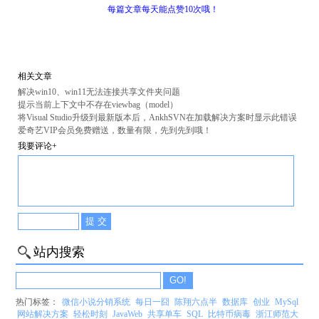
每篇文章每天能点赞10次哦！
相关文章
解决win10、win11无法连接共享文件夹问题
提示当前上下文中不存在viewbag（model）
将Visual Studio升级到最新版本后，AnkhSVN在加载解决方案时显示此错误
爱奇艺VIP会员免费赠送，数量有限，先到先到哦！
我要评论+
站内搜索
热门标签：
微信小说分销系统
每日一囧
陈翔六点半
数据库
创业
MySql
网站解决方案
轻松时刻
JavaWeb
共享单车
SQL
比特币病毒
浙江师范大