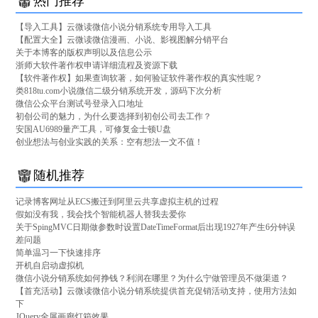
热门推荐
【导入工具】云微读微信小说分销系统专用导入工具
【配置大全】云微读微信漫画、小说、影视图解分销平台
关于本博客的版权声明以及信息公示
浙师大软件著作权申请详细流程及资源下载
【软件著作权】如果查询软著，如何验证软件著作权的真实性呢？
类818tu.com小说微信二级分销系统开发，源码下次分析
微信公众平台测试号登录入口地址
初创公司的魅力，为什么要选择到初创公司去工作？
安国AU6989量产工具，可修复金士顿U盘
创业想法与创业实践的关系：空有想法一文不值！
随机推荐
记录博客网址从ECS搬迁到阿里云共享虚拟主机的过程
假如没有我，我会找个智能机器人替我去爱你
关于SpingMVC日期做参数时设置DateTimeFormat后出现1927年产生6分钟误
差问题
简单温习一下快速排序
开机自启动虚拟机
微信小说分销系统如何挣钱？利润在哪里？为什么宁做管理员不做渠道？
【首充活动】云微读微信小说分销系统提供首充促销活动支持，使用方法如
下
JQuery全屏画廊灯箱效果