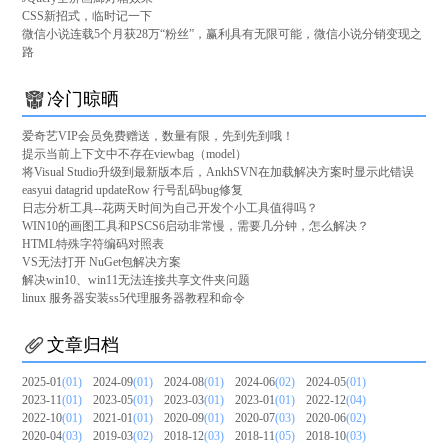
CSS新招式，临时记一下
微信小说连载5个月获28万“粉丝”，赢利具有无限可能，微信小说分销变现之
路
冷门晾晒
爱奇艺VIP会员免费赠送，数量有限，先到先到哦！
提示当前上下文中不存在viewbag（model）
将Visual Studio升级到最新版本后，AnkhSVN在加载解决方案时显示此错误
easyui datagrid updateRow 行号乱码bug修复
日志分析工具--花两天时间为自己开发个小工具值得吗？
WIN10的画图工具和PSCS6启动非常慢，需要几分钟，怎么解决？
HTML特殊字符编码对照表
VS无法打开 NuGet包解决方案
解决win10、win11无法连接共享文件夹问题
linux 服务器安装ss5代理服务器教程和命令
文章归档
2025-01
(01)
2024-09
(01)
2024-08
(01)
2024-06
(02)
2024-05
(01)
2023-11
(01)
2023-05
(01)
2023-03
(01)
2023-01
(01)
2022-12
(04)
2022-10
(01)
2021-01
(01)
2020-09
(01)
2020-07
(03)
2020-06
(02)
2020-04
(03)
2019-03
(02)
2018-12
(03)
2018-11
(05)
2018-10
(03)