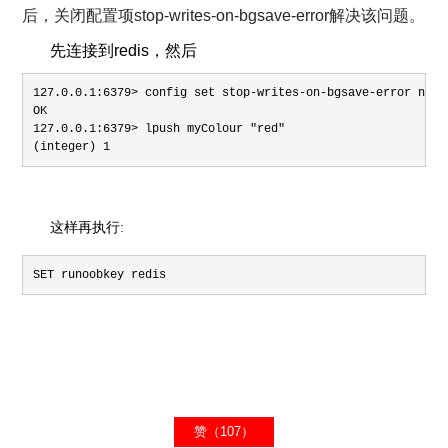
后
，
关闭配置项stop-writes-on-bgsave-error解决该问题。
先连接到redis，然后
127.0.0.1:6379> config set stop-writes-on-bgsave-error no

OK

127.0.0.1:6379> lpush myColour "red"

(integer) 1
这样再执行:
SET runoobkey redis