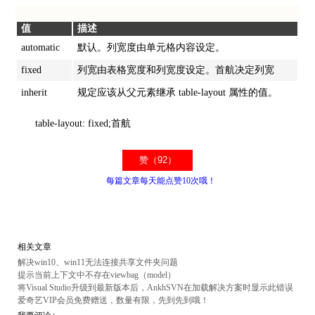
值
描述
automatic
默认。列宽度由单元格内容设定。
fixed
列宽由表格宽度和列宽度设定。首航决定列宽
inherit
规定应该从父元素继承 table-layout 属性的值。
table-layout: fixed;首航
每篇文章每天能点赞10次哦！
相关文章
解决win10、win11无法连接共享文件夹问题
提示当前上下文中不存在viewbag（model）
将Visual Studio升级到最新版本后，AnkhSVN在加载解决方案时显示此错误
爱奇艺VIP会员免费赠送，数量有限，先到先到哦！