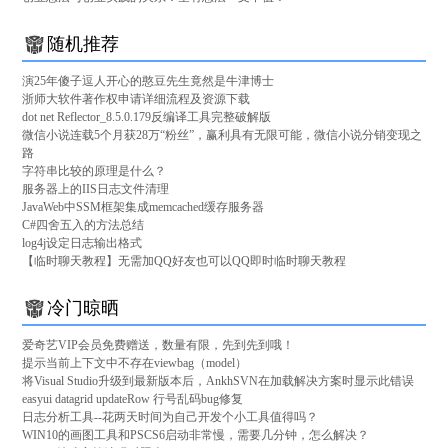
随机推荐
演25年傻子逗人开心的憨豆先生竟然是牛津博士
浙师大软件著作权申请详细流程及资源下载
dot net Reflector_8.5.0.179反编译工具完整破解版
微信小说连载5个月获28万“粉丝”，赢利具有无限可能，微信小说分销变现之
路
字符串比较的原理是什么？
服务器上的IIS日志文件清理
JavaWeb中SSM框架集成memcached缓存服务器
C#四舍五入的方法总结
log4j设定日志输出格式
【临时聊天教程】无需加QQ好友也可以QQ即时临时聊天教程
冷门晾晒
爱奇艺VIP会员免费赠送，数量有限，先到先到哦！
提示当前上下文中不存在viewbag（model）
将Visual Studio升级到最新版本后，AnkhSVN在加载解决方案时显示此错误
easyui datagrid updateRow 行号乱码bug修复
日志分析工具--花两天时间为自己开发个小工具值得吗？
WIN10的画图工具和PSCS6启动非常慢，需要几分钟，怎么解决？